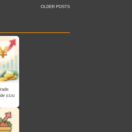
OLDER POSTS
rade
ade แบบ