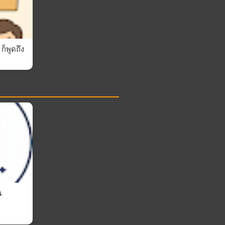
็พูดถึง
น