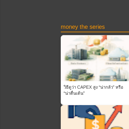
money the series
วิธีดูว่า CAPEX สูง “น่ากลัว” หรือ
“น่าตื่นเต้น”