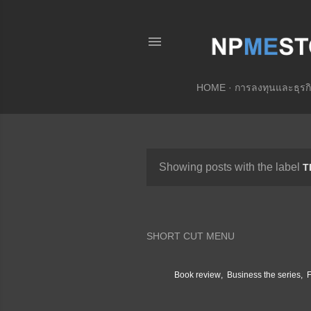
HOME
การลงทุนและธุรกิ
Showing posts with the label
T
P
o
s
SHORT CUT MENU
t
s
Book review
Business the series
F