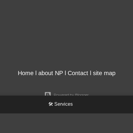
Home
l
about NP
l
Contact
l
site map
Powered by Blogger
🛠️ Services