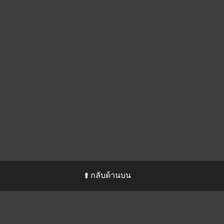
⬆️ กลับด้านบน