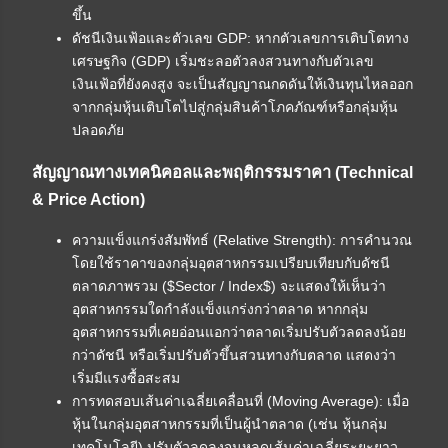
ขึ้น
ดัชนีเงินเฟ้อและตัวเลข GDP: หากตัวเลขการเติบโตทาง
เศรษฐกิจ (GDP) เริ่มชะลอตัวลงสวนทางกับตัวเลข
เงินเฟ้อที่ยังคงสูง จะเป็นสัญญาณกดดันให้เงินทุนไหลออก
จากกลุ่มหุ้นเติบโตไปสู่กลุ่มสินค้าโภคภัณฑ์หรือกลุ่มหุ้น
ปลอดภัย
สัญญาณทางเทคนิคอลและพฤติกรรมราคา (Technical
& Price Action)
ความแข็งแกร่งสัมพัทธ์ (Relative Strength): การคำนวณ
โดยใช้ราคาของกลุ่มอุตสาหกรรมเปรียบเทียบกับดัชนี
ตลาดภาพรวม ($Sector / Index$) จะแสดงให้เห็นว่า
อุตสาหกรรมใดกำลังแข็งแกร่งกว่าตลาด หากกลุ่ม
อุตสาหกรรมที่เคยอ่อนแอกว่าตลาดเริ่มปรับตัวลดลงน้อย
กว่าดัชนี หรือเริ่มปรับตัวขึ้นสวนทางกับตลาด แสดงว่า
เริ่มมีแรงซื้อสะสม
การทดสอบเส้นค่าเฉลี่ยเคลื่อนที่ (Moving Average): เมื่อ
หุ้นในกลุ่มอุตสาหกรรมที่เป็นผู้นำตลาด (เช่น หุ้นกลุ่ม
เทคโนโลยี) ปรับตัวลดลงจนหลุดเส้นค่าเฉลี่ยระยะยาว