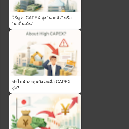
วิธีดูว่า CAPEX สูง “น่ากลัว” หรือ
“น่าตื่นเต้น”
ทำไมนักลงทุนกังวลเมื่อ CAPEX
สูง?