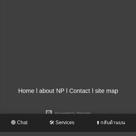
Home
l
about NP
l
Contact
l
site map
Powered by Blogger
🟢 Chat
🛠️ Services
⬆️ กลับด้านบน