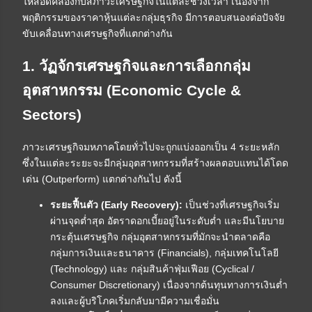
ให้สอดคล้องกับสภาวะเศรษฐกิจในแต่ละช่วงเวลา เนื่องจาก
พฤติกรรมของราคาหุ้นแต่ละกลุ่มธุรกิจ มีการตอบสนองต่อปัจจัย
ขับเคลื่อนทางเศรษฐกิจที่แตกต่างกัน
1. วัฏจักรเศรษฐกิจและการเลือกกลุ่ม
อุตสาหกรรม (Economic Cycle &
Sectors)
ภาวะเศรษฐกิจมหภาคโดยทั่วไปจะถูกแบ่งออกเป็น 4 ระยะหลัก
ซึ่งในแต่ละระยะจะมีกลุ่มอุตสาหกรรมที่สร้างผลตอบแทนได้โดด
เด่น (Outperform) แตกต่างกันไป ดังนี้
ระยะฟื้นตัว (Early Recovery):
เป็นช่วงที่เศรษฐกิจเริ่ม
ผ่านจุดต่ำสุด อัตราดอกเบี้ยอยู่ในระดับต่ำ และมีนโยบาย
กระตุ้นเศรษฐกิจ กลุ่มอุตสาหกรรมที่มักจะนำตลาดคือ
กลุ่มการเงินและธนาคาร (Financials), กลุ่มเทคโนโลยี
(Technology) และ กลุ่มสินค้าฟุ่มเฟือย (Cyclical /
Consumer Discretionary) เนื่องจากต้นทุนทางการเงินต่ำ
ลงและผู้บริโภคเริ่มกลับมามีความเชื่อมั่น