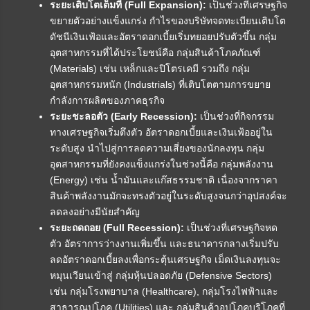
ระยะเติบโตเต็มที่ (Full Expansion):
เป็นช่วงที่เศรษฐกิจ
ขยายตัวอย่างแข็งแกร่ง กำไรของบริษัทจดทะเบียนเติบโต
ดัชนีเงินเฟ้อและอัตราดอกเบี้ยเริ่มทยอยปรับตัวขึ้น กลุ่ม
อุตสาหกรรมที่ได้ประโยชน์คือ กลุ่มสินค้าโภคภัณฑ์
(Materials) เช่น เหล็กและปิโตรเคมี รวมถึง กลุ่ม
อุตสาหกรรมหนัก (Industrials) ที่เติบโตตามการขยาย
กำลังการผลิตของภาคธุรกิจ
ระยะชะลอตัว (Early Recession):
เป็นช่วงที่กิจกรรม
ทางเศรษฐกิจเริ่มตึงตัว อัตราดอกเบี้ยและเงินเฟ้ออยู่ใน
ระดับสูง นำไปสู่การลดความเสี่ยงของนักลงทุน กลุ่ม
อุตสาหกรรมที่ยังคงแข็งแกร่งในช่วงนี้คือ กลุ่มพลังงาน
(Energy) เช่น น้ำมันและแก๊สธรรมชาติ เนื่องจากราคา
สินค้าพลังงานมักจะทรงตัวอยู่ในระดับสูงจนกว่าอุปสงค์จะ
ลดลงอย่างมีนัยสำคัญ
ระยะถดถอย (Full Recession):
เป็นช่วงที่เศรษฐกิจหด
ตัว อัตราการว่างงานเพิ่มขึ้น และธนาคารกลางเริ่มปรับ
ลดอัตราดอกเบี้ยลงเพื่อกระตุ้นเศรษฐกิจ เม็ดเงินลงทุนจะ
หมุนเวียนเข้าสู่ กลุ่มหุ้นปลอดภัย (Defensive Sectors)
เช่น กลุ่มโรงพยาบาล (Healthcare), กลุ่มโรงไฟฟ้าและ
สาธารณูปโภค (Utilities) และ กลุ่มสินค้าอุปโภคบริโภคที่