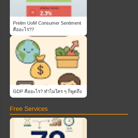
Prelim UoM Consumer Sentiment
คืออะไร??
GDP คืออะไร? ทำไมใคร ๆ ก็พูดถึง
Free Services