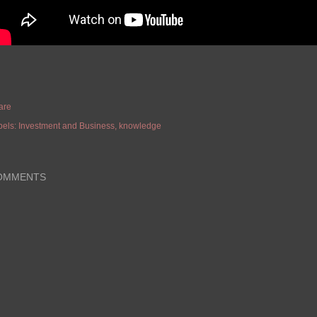
are
bels:
Investment and Business
knowledge
OMMENTS