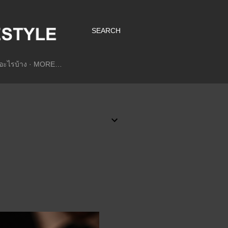
SEARCH
อะไรบ้าง
MORE…