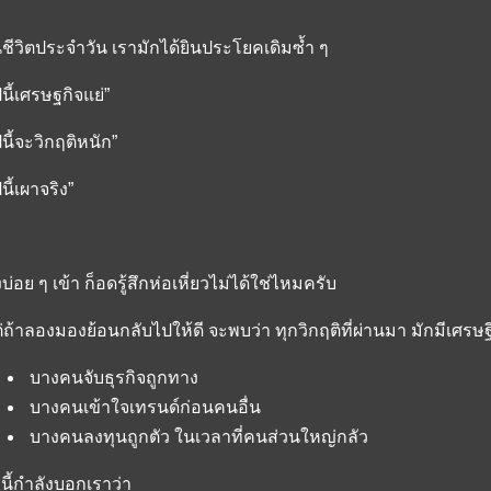
ชีวิตประจำวัน เรามักได้ยินประโยคเดิมซ้ำ ๆ
ีนี้เศรษฐกิจแย่”
ีนี้จะวิกฤติหนัก”
ีนี้เผาจริง”
งบ่อย ๆ เข้า ก็อดรู้สึกห่อเหี่ยวไม่ได้ใช่ไหมครับ
่ถ้าลองมองย้อนกลับไปให้ดี จะพบว่า ทุกวิกฤติที่ผ่านมา มักมีเศรษฐ
บางคนจับธุรกิจถูกทาง
บางคนเข้าใจเทรนด์ก่อนคนอื่น
บางคนลงทุนถูกตัว ในเวลาที่คนส่วนใหญ่กลัว
่งนี้กำลังบอกเราว่า