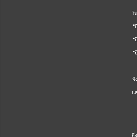
ใน
“ป
“ป
“ป
ฟั
แต
สิ