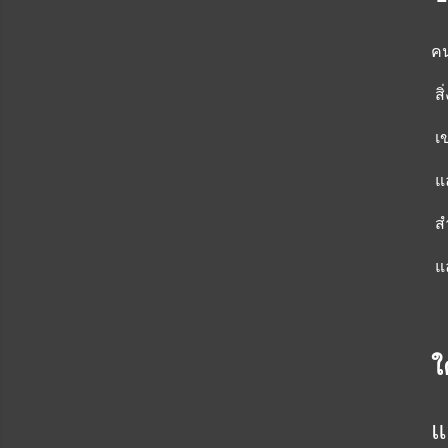
คน
สิ
เข
แล
สำ
แล
ใ
แ