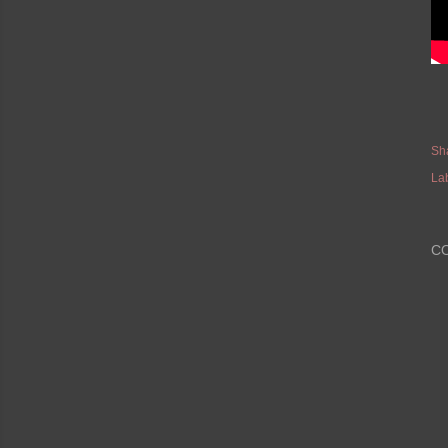
Sh
La
C