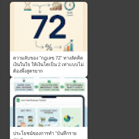
ความลับของ "กฎเลข 72" ทางลัดคิด
เงินในใจ ให้เงินโตเป็น 2 เท่าแบบไม่
ต้องพึ่งสูตรยาก
ประโยชน์ของการทำ "บันทึกราย