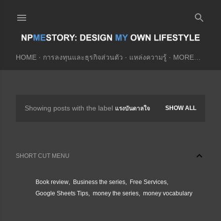
Skip to main content
HOME
การลงทุนและธุรกิจส่วนตัว
แหล่งความรู้
MORE…
Showing posts with the label
SHOW ALL
แรงบันดาลใจ
P
o
s
SHORT CUT MENU
t
s
Book review
Business the series
Free Services
Google Sheets Tips
money the series
money vocabulary