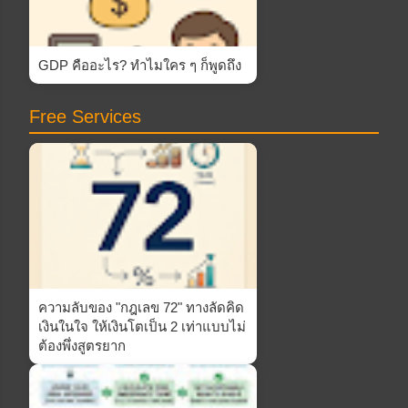
GDP คืออะไร? ทำไมใคร ๆ ก็พูดถึง
Free Services
ความลับของ "กฎเลข 72" ทางลัดคิด
เงินในใจ ให้เงินโตเป็น 2 เท่าแบบไม่
ต้องพึ่งสูตรยาก