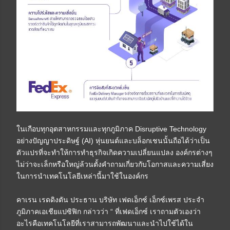
ในเกือบทุกอุตสาหกรรมและทุกภูมิภาค Disruptive Technology
อย่างปัญญาประดิษฐ์ (AI) หุ่นยนต์และบล็อกเชนนั้นถือได้ว่าเป็น
ตัวแปรที่จะทำให้การทำธุรกิจเกิดความเปลี่ยนแปลง องค์กรต่างๆ
ไม่ว่าจะเล็กหรือใหญ่ล้วนตั้งคำถามเกี่ยวกับโอกาสและความเสี่ยง
ในการนำเทคโนโลยีเหล่านี้มาใช้ในองค์กร
คาเรน เรดดิงตัน ประธาน บริษัท เฟดเอ็กซ์ เอ็กซ์เพรส ประจำ
ภูมิภาคเอเชียแปซิฟิก กล่าวว่า “ ที่เฟดเอ็กซ์ เราถามตัวเองว่า
อะไรคือเทคโนโลยีที่เราสามารถพัฒนาและนำไปใช้ได้ใน