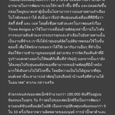
มากมายในการพัฒนาระบบให้รวดเร็วขึ้น ดีขึ้น และปลอดภัยขึ้น
กล่องใหญ่ขนาดเท่าตู้เย็นนั้นไม่สามารถวางบนสายพานลำเลียง
ในโกดังของเราได้ ดังนั้นเราจึงนำทีมหุ่นยนต์เคลื่อนที่ที่มีชื่อว่า
ลัคกี้ ดัสตี้ และ เนท โดยตั้งชื่อตามตัวละครในภาพยนตร์เรื่อง
Three Amigos มาใช้ในการเคลื่อนย้ายพัสดุเหล่านี้ภายในโกดัง
การขนถ่ายสินค้าลงจากรถบรรทุกและลำเลียงไปยังสายพานนั้น
เป็นงานที่จำเจ เราจึงได้นำหุ่นยนต์อัตโนมัติมาทดลองใช้ในขั้น
ตอนนี้ เพื่อให้พนักงานของเราได้ใช้เวลากับงานอื่นๆ ที่จำเป็น
ต้องใช้ความชำนาญของมนุษย์ อย่างเช่น การจัดเรียงสินค้าที่มี
รูปร่างแตกต่างออกไปให้พอดีกับพื้นที่จำกัด[4] นอกจากนั้นเรายัง
ได้ลงทุนไปกับหุ่นยนต์ส่งของที่สามารถขนย้ายพัสดุที่มีน้ำหนัก
มากให้เดินทางไปได้ไกลขึ้น โดยมีความเป็นไปได้สูงมากที่หุ่น
ยนต์เหล่านี้จะสามารถนำพัสดุไปส่งถึงหน้าบ้านหรือที่ทำงานได้
ในอนาคต” คาเรน กล่าวเสริม
ด้วยรถขนส่งของเฟดเอ็กซ์จำนวนกว่า 180,000 คันที่วิ่งอยู่บน
ท้องถนนในทุกๆ วัน ก้าวต่อไปของเฟดเอ็กซ์จึงเป็นการพัฒนา
ยานยนต์ขับเคลื่อนอัตโนมัติ เนื่องจากอุบัติเหตุบนท้องถนนกว่า 9
ใน 10 ครั้งเกิดจากความผิดพลาดของมนุษย์ การนำบิ๊กดาต้าและ