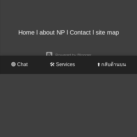
Home
l
about NP
l
Contact
l
site map
Powered by Blogger
🟢 Chat
🛠️ Services
⬆️ กลับด้านบน