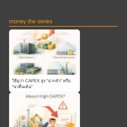
money the series
วิธีดูว่า CAPEX สูง “น่ากลัว” หรือ
“น่าตื่นเต้น”