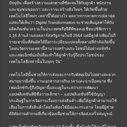
ปัจจุบัน เพื่อสร้างความแตกต่างที่ชัดเจนให้กับลูกค้า พนักงาน
และชุมชนของเรา และเราจะสร้างสิ่งใหม่ๆ ให้เกิดขึ้นด้วย
เทคโนโลยีใหม่ๆ เหล่านี้ได้อย่างไร ผลจากการคาดการณ์ล่าสุด
แสดงให้เห็นว่า Digital Transformation จะช่วยเพิ่มมูลค่าให้กับ
ผลิตภัณฑ์มวลรวมในประเทศหรือจีดีพีของเอเชียแปซิฟิกราว
1.16 ล้านล้านดอลลาร์สหรัฐภายในปี 2564 แต่มีลูกค้าเพียงไม่กี่
รายเท่านั้นที่สัมผัสได้ถึงการเปลี่ยนแปลงทั้งหลายที่กำลังเกิดขึ้น
โดยนวัตกรรมเหล่านี้สามารถสร้างประโยชน์ได้อย่างแท้จริง
และเฟดเอ็กซ์มุ่งมั่นที่จะทำให้ลูกค้ารับรู้ถึงประโยชน์ของ
เทคโนโลยีเหล่านั้นในทุกๆ วัน”
เทคโนโลยีนั้นช่วยให้การส่งและการรับพัสดุเป็นไปอย่างสะดวก
สบายมากยิ่งขึ้น งานเอกสารอาจกินเวลาและน่าเบื่อหน่าย ซึ่ง
เฟดเอ็กซ์รับรู้ถึงปัญหานี้และอยู่ในระหว่างการพัฒนา
แอปพลิเคชันที่มีชื่อว่าอเล็กซ่า – แอปพลิเคชั่นที่ใช้ปัญญา
ประดิษฐ์ในการจัดการเรื่องการส่งสินค้า เพื่อให้ลูกค้าสามารถใช้
เสียงในการสั่งสินค้าโดยไม่ต้องใช้มือและกระดาษ โดยมีผู้ช่วย
ดิจิทัลถามคำถามที่เกี่ยวข้องเพื่อช่วยให้การจัดส่งเสร็จสมบูรณ์
“เฟดเอ็กซ์ส่งพัสดุวันละกว่า 14 ล้านชิ้น ซึ่งนั่นทำให้เรามีโอกาส