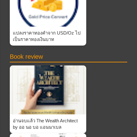
แปลงราคาทองคำจาก USD/Oz ไป
เป็นราคาทองเงินบาท
Book review
อ่านจบแล้ว The Wealth Architect
by ออ นอ บอ แอนนาเบล