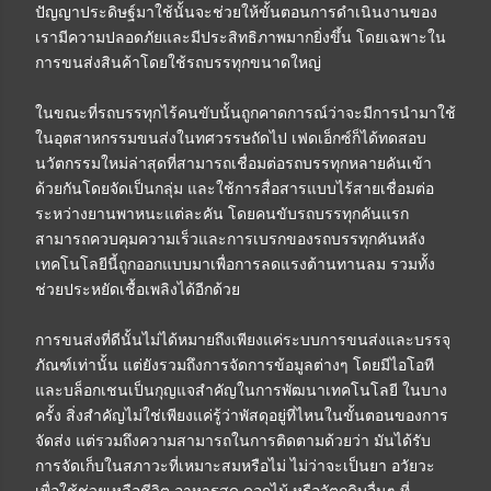
ปัญญาประดิษฐ์มาใช้นั้นจะช่วยให้ขั้นตอนการดำเนินงานของ
เรามีความปลอดภัยและมีประสิทธิภาพมากยิ่งขึ้น โดยเฉพาะใน
การขนส่งสินค้าโดยใช้รถบรรทุกขนาดใหญ่
ในขณะที่รถบรรทุกไร้คนขับนั้นถูกคาดการณ์ว่าจะมีการนำมาใช้
ในอุตสาหกรรมขนส่งในทศวรรษถัดไป เฟดเอ็กซ์ก็ได้ทดสอบ
นวัตกรรมใหม่ล่าสุดที่สามารถเชื่อมต่อรถบรรทุกหลายคันเข้า
ด้วยกันโดยจัดเป็นกลุ่ม และใช้การสื่อสารแบบไร้สายเชื่อมต่อ
ระหว่างยานพาหนะแต่ละคัน โดยคนขับรถบรรทุกคันแรก
สามารถควบคุมความเร็วและการเบรกของรถบรรทุกคันหลัง
เทคโนโลยีนี้ถูกออกแบบมาเพื่อการลดแรงต้านทานลม รวมทั้ง
ช่วยประหยัดเชื้อเพลิงได้อีกด้วย
การขนส่งที่ดีนั้นไม่ได้หมายถึงเพียงแค่ระบบการขนส่งและบรรจุ
ภัณฑ์เท่านั้น แต่ยังรวมถึงการจัดการข้อมูลต่างๆ โดยมีไอโอที
และบล็อกเชนเป็นกุญแจสำคัญในการพัฒนาเทคโนโลยี ในบาง
ครั้ง สิ่งสำคัญไม่ใช่เพียงแค่รู้ว่าพัสดุอยู่ที่ไหนในขั้นตอนของการ
จัดส่ง แต่รวมถึงความสามารถในการติดตามด้วยว่า มันได้รับ
การจัดเก็บในสภาวะที่เหมาะสมหรือไม่ ไม่ว่าจะเป็นยา อวัยวะ
เพื่อใช้ช่วยเหลือชีวิต อาหารสด ดอกไม้ หรือวัตถุดิบอื่นๆ ที่