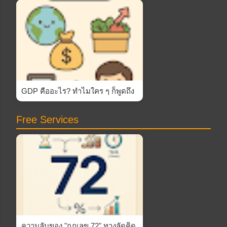
GDP คืออะไร? ทำไมใคร ๆ ก็พูดถึง
Free Services
ความลับของ "กฎเลข 72" ทางลัดคิด