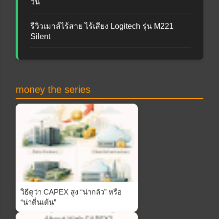
วัน
รีวิวเมาส์ไร้สาย ไร้เสียง Logitech รุ่น M221
Silent
money the series
วิธีดูว่า CAPEX สูง “น่ากลัว” หรือ
“น่าตื่นเต้น”