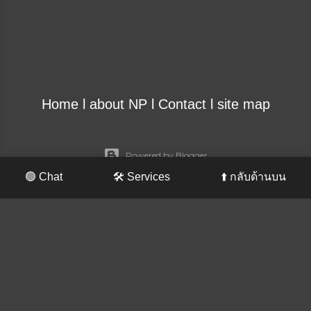
Home
l
about NP
l
Contact
l
site map
Powered by Blogger
🟢 Chat
🛠️ Services
⬆️ กลับด้านบน