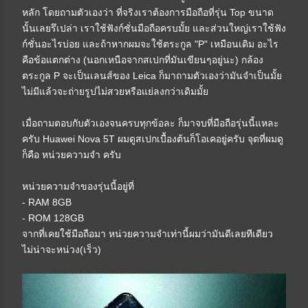
หลัก โดยถามตัวเองว่า ที่จริงเราต้องการมือถือที่รุ่น Top ขนาด
นั้นเลยรึเปล่า เราใช้ฟังก์ชั่นมือถือครบมั้ย และส่วนใหญ่เราใช้ฟัง
ก์ชั่นอะไรบ่อย และถ้าหากผมจะใช้ตระกูล "P" เหมือนเดิม อะไร
คือข้อแตกต่าง (นอกเหนือจากสเปกที่มันเขียนๆอยู่นะ) กล้อง
ตระกูล P จะเป็นเลนส์ของ Leica ก็มาถามตัวเองว่ามันจำเป็นมั้ย
ไม่มีแล้วจะถ่ายรูปไม่สวยหรือแย่ลงกว่าเดิมมั้ย
เมื่อถามตอบกับตัวเองจนครบทุกข้อละ ก็มาจบที่มือถือรุ่นนี้แหละ
ครับ Huawei Nova 5T ผมดูสเปกเบื้องต้นก็โอเคอยู่ครับ จุดที่ผมดู
ก็คือ หน่วยความจำ ครับ
หน่วยความจำของรุ่นนี้อยู่ที่
- RAM 8GB
- ROM 128GB
จากที่เคยใช้มือถือมา หน่วยความจำเท่านี้ผมว่ามันดีเลยทีเดียว
ไม่น่าจะหน่วง(เร็ว)