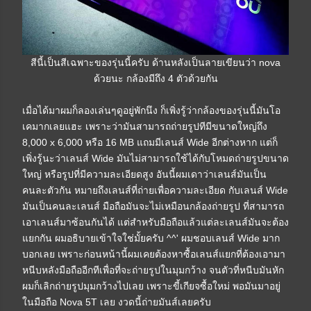
สีนี้เป็นสีเฉพาะของรุ่นนี้ครับ ด้านหลังเป็นลายเขียนว่า nova
ด้วยนะ กล้องมีถึง 4 ตัวด้วยกัน
เมื่อได้มาผมก็ลองเล่นๆดูอยู่พักนึง ก็เพิ่งรู้ว่ากล้องของรุ่นนี้มันโอ
เคมากเลยแฮะ เพราะว่ามันสามารถถ่ายรูปทีมีขนาดใหญ่ถึง
8,000 x 6,000 หรือ 16 MB แถมมีเลนส์ Wide อีกต่างหาก แต่ก็
เพิ่งรู้นะว่าเลนส์ Wide มันไม่สามารถใช้ได้กับโหมดถ่ายรูปขนาด
ใหญ่ หรือรูปที่มีความละเอียดสูง อันนี้ผมเดาว่าเลนส์มันเป็น
คนละตัวกัน หมายถึงเลนส์ที่ถ่ายเพื่อความละเอียด กับเลนส์ Wide
มันเป็นคนละเลนส์ มือถือมันจะไม่เหมือนกล้องถ่ายรูป ที่สามารถ
เอาเลนส์มาซ้อนกันได้ แต่สำหรับมือถือแล้วแต่ละเลนส์มันจะต้อง
แยกกัน ผมอธิบายเข้าใจใช่มั้ยครับ ^^' ผมชอบเลนส์ Wide มาก
บอกเลย เพราะก่อนหน้านี้ผมเคยต้องหาซื้อเลนส์แยกที่ต้องเอามา
หนีบหลังมือถืออีกทีเพื่อที่จะถ่ายรูปในมุมกว้าง จนตัวที่หนีบมันหัก
ผมก็เลิกถ่ายรูปมุมกว้างไปเลย เพราะขี้เกียจซื้อใหม่ พอมันมาอยู่
ในมือถือ Nova 5T เลย งวดนี้ถ่ายมันส์เลยครับ