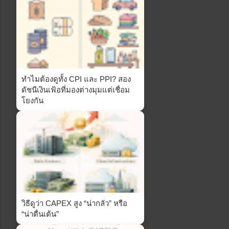
ทำไมต้องดูทั้ง CPI และ PPI? สอง
ดัชนีเงินเฟ้อที่มองต่างมุมแต่เชื่อม
โยงกัน
วิธีดูว่า CAPEX สูง “น่ากลัว” หรือ
“น่าตื่นเต้น”