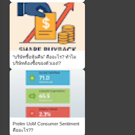
“บริษัทซื้อหุ้นคืน” คืออะไร? ทำไม
บริษัทต้องซื้อของตัวเอง!?
Prelim UoM Consumer Sentiment
คืออะไร??