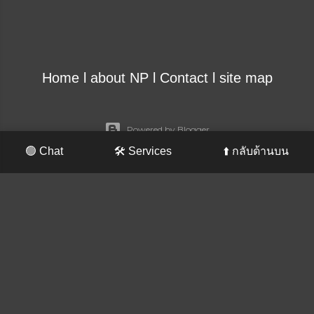
Home
l
about NP
l
Contact
l
site map
Powered by Blogger
🟢 Chat
🛠️ Services
⬆️ กลับด้านบน