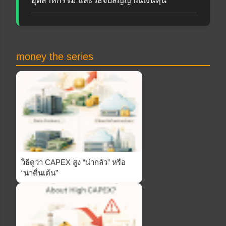
อุตสาหกรรม และวิธีจับสัญญาณเงินทุน
money the series
วิธีดูว่า CAPEX สูง “น่ากลัว” หรือ
“น่าตื่นเต้น”