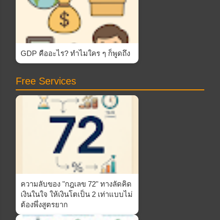
GDP คืออะไร? ทำไมใคร ๆ ก็พูดถึง
Free Services
ความลับของ "กฎเลข 72" ทางลัดคิด
เงินในใจ ให้เงินโตเป็น 2 เท่าแบบไม่
ต้องพึ่งสูตรยาก