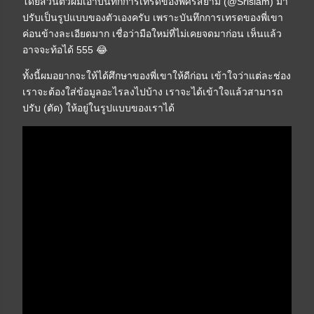
โดยส่วนตัวผมเอาบันทึกการเทรดของพี่ศรีสยาม (@Srisiam) มา
ปรับเป็นรูปแบบของตัวเองครับ เพราะบันทึกการเทรดของพี่เขา
ค่อนข้างละเอียดมาก เชื่อว่ามือใหม่ที่ไม่เคยจดมาก่อน เห็นแล้ว
อาจจะท้อได้ 555 😂
ทั้งนี้ผมอยากจะให้ได้ศึกษาของพี่เขาให้ดีก่อน เข้าใจว่าแต่ละช่อง
เราจะต้องใส่ข้อมูลอะไรลงไปบ้าง เราจะได้เข้าใจแล้วสามารถ
ปรับ (ตัด) ให้อยู่ในรูปแบบของเราได้