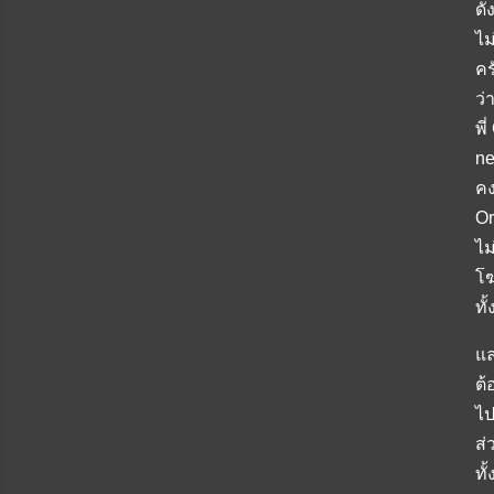
ดั
ไม
คร
ว่
พี
ne
คง
Or
ไม
โฆ
ทั
แล
ต้
ไป
ส่
ทั