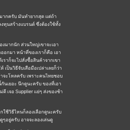
ำมากครับ มันทำยากสุด แต่ถ้า
งทุนสร้างแบรนด์ ซึ่งต้องใช้ทั้ง
้เรื่องมากนัก ส่วนใหญ่เขาจะเอา
าออกมา หน้าที่ของเราก็คือ เอา
เราก็จะไปสั่งซื้อสินค้าจากเขา
เป็นวิธีจับเสือมือเปล่าเลยก็ว่า
สินค้าจะโหลครับ เพราะคนไทยชอบ
้กันเยอะ นึกดูนะครับ ของที่เอา
ดี เจอ Supplier แย่ๆ ส่งของช้า
กใชีวิธีไหนก็ลองเลือกดูนะครับ
งดูๆอยู่ครับ อาจจะลองเล่นดู