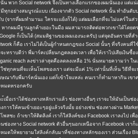
งนั้น พวก Social network จึงเป็นทางเลือกแรกของผมนั่นเอง แต่แน่ล
่มีทุกอย่างสมบูรณ์แบบ เนื่องจากตัว Social network นั้น ทำอันดับบ
ับ (จากที่ผมทำมานะ ใครจะแย้งก็ได้) แต่ผมเลือกที่จะไม่แคร์ในส่ว
า หากผมมีฐานลูกค้าเยอะในมือ ผมสามารถติดต่อพวกเขาได้โดยตรง
่ Google ก็เป็นได้ (สมมติฐานของผมเองนะครับ) แต่จุดอันตรายที่ส
twork ก็คือ เราไม่ได้เป็นผู้กำหนดกฎของ Social นั้นๆ ที่จริงคนที่
จะทราบดีว่า พี่มาร์คเปลี่ยนกฎตลอดเวลา เพื่อให้เราไปเสียเงินซ
ganic reach ลงข่าวล่าสุดคือลดลงเหลือ 1% นั่นหมายความว่า ใน
่ใช่ทุกคนที่จะเห็นโพสของเรา แต่จะมีแค่ 1% เท่านั้นที่เห็น วิธีที่จ
ษณากับพี่มาร์คนั่นเอง แต่ก็เข้าใจแหล่ะ คนเราก็ทำมาหากิน เขา
้งหมดหรอกครับ
ะ้เมื่อเราได้ช่องทางหลักเราแล้ว ช่องทางอื่นๆ เราจะให้มันเป็นช่
องการให้คนเข้าเยอะๆอยู่แล้วจริงมั้ย อย่างเช่น ช่องทางผ่าน Market
โพสซะ ถ้าเขาให้ติดลิงค์ เราก็ใส่ลิงค์ของ Facebook เราลงไป เพื่
วนช่องทาง Social network ตัวอื่นๆนอกเหนือจาก Facebook เราก็เอ
้งหมดให้พยายามใส่ลิงค์กลับมาที่ช่องทางหลักของเรา ส่วนเรื่อง Blo