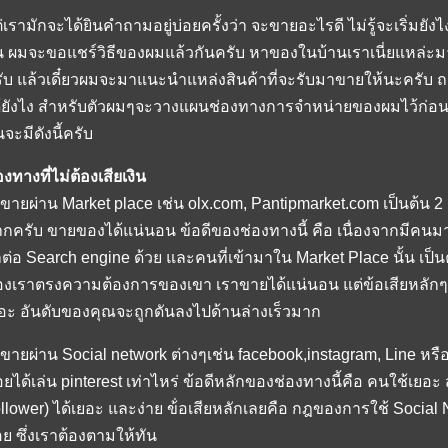
่เรามักจะได้ยินคำถามอยู่บ่อยครั้งว่า จะขายอะไรดี ไม่รู้จะเริ่มยั
น ผมจะขอแชร์วิธีของผมแล้วกันครับ หาของในบ้านเราเนี่ยแหล่ะมาข
ับ แล้วเดี๋ยวผมจะมาแนะนำแหล่งสินค้าที่จะรับมาขายให้นะครับ ถ
้ยังไง สำหรับตัวผมๆจะวางแผนช่องทางการจำหน่ายของผมไว้ก่อน 
นจะมีดังนี้ครับ
องทางที่ไม่ต้องเสียเงิน
 ขายผ่าน Market place เช่น olx.com, Pantipmarket.com เป็นต้น 2
กครับ ขายของได้แน่นอน ข้อดีของช่องทางนี้ คือ เนื่องจากมีค
ต่อ Search engine ด้วย และคนที่เข้ามาใน Market Place นั้น เป็นค
งเราตรงความต้องการของเขา เราขายได้แน่นอน แต่ข้อเสียหลักๆ
อะ อันดับของคุณจะถูกดันลงไปด้านล่างเร็วมาก
 ขายผ่าน Social network ต่างๆเช่น facebook,instagram, Line หรือ 
อยได้เล่น pinterest เท่าไหร่ ข้อดีหลักของช่องทางนี้คือ คนใช้เ
ollower) ได้เยอะ และง่าย ข้่อเสียหลักเลยคือ กฎของการใช้ Social N
อย ซึ่งเราต้องตามให้ทัน