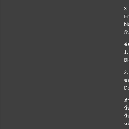
3.
En
bl
กั
ช่
1.
Bl
2.
ขอ
Do
สำ
นั
นั
หล