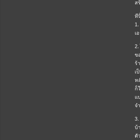
สร
ที
1.
เอ
2.
ขอ
ร้
เป
หล
ก็
แบ
จำ
3.
บ้
ตั