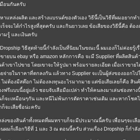
มือนกันครับ
 หาแหล่งผลิต และสร้างแบรนด์ของตัวเอง วิธีนี้เป็นวิธีที่ผมอยากท
เร็จจะได้กำไรสูงที่สุดครับ และกินยาวเลย ข้อเสียของวิธีนี้คือ ต้องล
ามรู้ และเงินครับ
 Dropship วิธีสุดท้ายนี้กำลังเป็นที่นิยมในขณะนี้ ผมเองก็ไม่ค่อยรู
ขายบน ebay หรือ amazon หลักการคือ จะมี Supplier ที่ผลิตสินค้
นค้าเขาไปขาย โดยเขาจะให้รูปมา พร้อมรายละเอียด เมื่อเราขายได้
ยจ่ายในราคาที่ตกลงกัน แล้วทาง Supplier จะเป็นผู้ส่งของออกไปให้ 
้ ไม่ต้องมีสต๊อก ไม่ต้องลงทุนอะไรมากมาย แต่ข้อเสียเลยก็คือ 
งฟรีแบบนี้อยู่แล้ว ชอบจับเสือมือเปล่า ทำให้คนลงมาเล่นช่องทางนี
้นก็จะเหมือนๆกัน และหนีไม่พ้นการตัดราคาเช่นเดิม และหากโชคไม่
าก็จะเสียชื่อน่ะครับ
ล่งของสินค้าทั้งหมดที่ผมทราบก็จะมีประมาณนี้ครับ เพื่อนๆจะเลือ
วนผมก็เลือกวิธีที่ 1 และ 3 ณ ตอนนี้ครับ ส่วนเรื่อง Dropship ก็กำลั