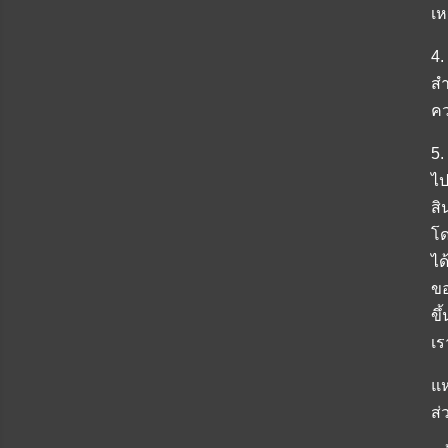
เห
4.
สำ
คว
5.
ไป
สิ
โด
ได
ขอ
ขึ
เร
แห
ส่