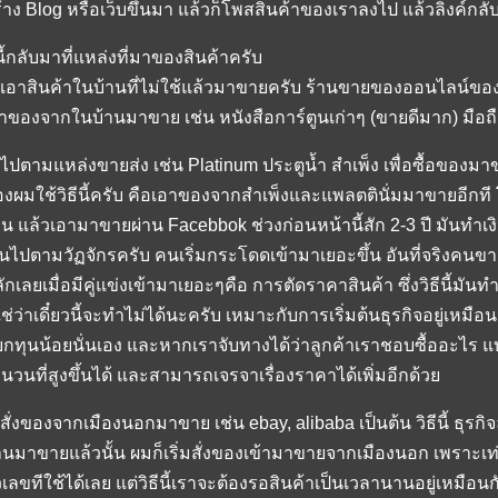
้าง Blog หรือเว็บขึ้นมา แล้วก็โพสสินค้าของเราลงไป แล้วลิงค์กลับ
นี้กลับมาที่แหล่งที่มาของสินค้าครับ
 เอาสินค้าในบ้านที่ไม่ใช้แล้วมาขายครับ ร้านขายของออนไลน์ของผมล
าของจากในบ้านมาขาย เช่น หนังสือการ์ตูนเก่าๆ (ขายดีมาก) มือถือ
 ไปตามแหล่งขายส่ง เช่น Platinum ประตูน้ำ สำเพ็ง เพื่อซื้อของมาขา
งผมใช้วิธีนี้ครับ คือเอาของจากสำเพ็งและแพลตตินั่มมาขายอีกที
าน แล้วเอามาขายผ่าน Facebbok ช่วงก่อนหน้านี้สัก 2-3 ปี มันทำเง
็นไปตามวัฏจักรครับ คนเริ่มกระโดดเข้ามาเยอะขึ้น อันที่จริงคน
ักเลยเมื่อมีคู่แข่งเข้ามาเยอะๆคือ การตัดราคาสินค้า ซึ่งวิธีนี้มั
ใช่ว่าเดี๋ยวนี้จะทำไม่ได้นะครับ เหมาะกับการเริ่มต้นธุรกิจอยู่เหม
กทุนน้อยนั่นเอง และหากเราจับทางได้ว่าลูกค้าเราชอบซื้ออะไร แ
นวนที่สูงขึ้นได้ และสามารถเจรจาเรื่องราคาได้เพิ่มอีกด้วย
 สั่งของจากเมืองนอกมาขาย เช่น ebay, alibaba เป็นต้น วิธีนี้ ธุ
านมาขายแล้วนั้น ผมก็เริ่มสั่งของเข้ามาขายจากเมืองนอก เพราะเท่า
วเลขทีใช้ได้เลย แต่วิธีนี้เราจะต้องรอสินค้าเป็นเวลานานอยู่เหมือนกั