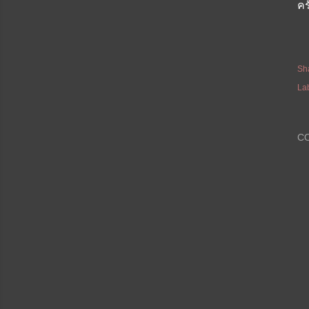
คร
Sh
La
C