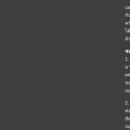
แต
กั
คร
ได
มั
ช่
1.
มา
ผล
ขอ
เย
2.
ค่
(f
บ่