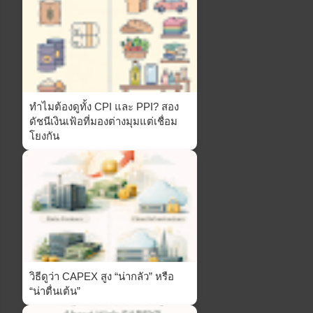
ทำไมต้องดูทั้ง CPI และ PPI? สอง
ดัชนีเงินเฟ้อที่มองต่างมุมแต่เชื่อม
โยงกัน
วิธีดูว่า CAPEX สูง “น่ากลัว” หรือ
“น่าตื่นเต้น”